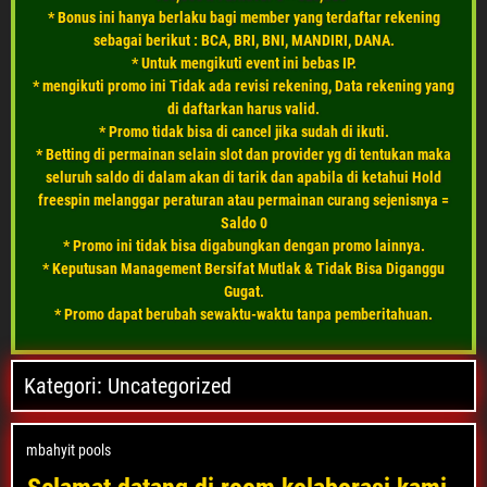
* Bonus ini hanya berlaku bagi member yang terdaftar rekening
sebagai berikut : BCA, BRI, BNI, MANDIRI, DANA.
* Untuk mengikuti event ini bebas IP.
* mengikuti promo ini Tidak ada revisi rekening, Data rekening yang
di daftarkan harus valid.
* Promo tidak bisa di cancel jika sudah di ikuti.
* Betting di permainan selain slot dan provider yg di tentukan maka
seluruh saldo di dalam akan di tarik dan apabila di ketahui Hold
freespin melanggar peraturan atau permainan curang sejenisnya =
Saldo 0
* Promo ini tidak bisa digabungkan dengan promo lainnya.
* Keputusan Management Bersifat Mutlak & Tidak Bisa Diganggu
Gugat.
* Promo dapat berubah sewaktu-waktu tanpa pemberitahuan.
Kategori:
Uncategorized
mbahyit pools