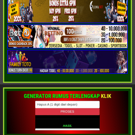
GENERATOR RUMUS TERLENGKAP
KLIK