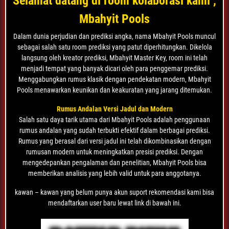
Selamat datang di room kolaborasi kami ,
Mbahyit Pools
Dalam dunia perjudian dan prediksi angka, nama Mbahyit Pools muncul
sebagai salah satu room prediksi yang patut diperhitungkan. Dikelola
langsung oleh kreator prediksi, Mbahyit Master Key, room ini telah
menjadi tempat yang banyak dicari oleh para penggemar prediksi.
Menggabungkan rumus klasik dengan pendekatan modern, Mbahyit
Pools menawarkan keunikan dan keakuratan yang jarang ditemukan.
Rumus Andalan Versi Jadul dan Modern
Salah satu daya tarik utama dari Mbahyit Pools adalah penggunaan
rumus andalan yang sudah terbukti efektif dalam berbagai prediksi.
Rumus yang berasal dari versi jadul ini telah dikombinasikan dengan
rumusan modern untuk meningkatkan presisi prediksi. Dengan
mengedepankan pengalaman dan penelitian, Mbahyit Pools bisa
memberikan analisis yang lebih valid untuk para anggotanya.
kawan – kawan yang belum punya akun suport rekomendasi kami bisa
mendaftarkan user baru lewat link di bawah ini.