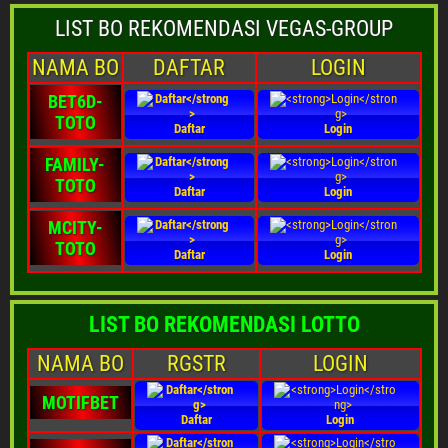
LIST BO REKOMENDASI VEGAS-GROUP
NAMA BO
DAFTAR
LOGIN
BET6D-
TOTO
Daftar
Login
FAMILY-
TOTO
Daftar
Login
MCITY-
TOTO
Daftar
Login
LIST BO REKOMENDASI LOTTO
NAMA BO
RGSTR
LOGIN
MOTIFBET
Daftar
Login