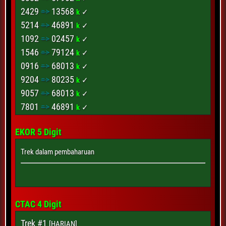
48 putaran | patah 12x
7706
=>
80135
c
x
2429
=>
13568
k
✓
3781
=>
91246
c
x
5214
=>
46891
k
✓
Trek #2
[HARIAN]
0856
=>
68913
c
✓
1092
=>
02457
k
✓
8445
=>
67945
a
✓
8866
=>
68913
c
✓
1546
=>
79124
k
✓
4113
=>
12490
a
✓
5382
=>
02357
c
x
0916
=>
68013
k
✓
9453
=>
78056
a
✓
2429
=>
91246
c
✓
9204
=>
80235
k
✓
6860
=>
89167
a
✓
5214
=>
02357
c
✓
9057
=>
68013
k
✓
9177
=>
90278
a
✓
1092
=>
80135
c
✓
7801
=>
46891
k
✓
2013
=>
89167
a
✓
1546
=>
24579
c
✓
8587
=>
80235
k
✓
1484
=>
90278
a
✓
0916
=>
80135
EKOR 5 Digit
c
x
9135
=>
68013
k
✓
9890
=>
56834
a
✓
9204
=>
68913
c
x
7037
=>
46891
k
✓
4139
=>
78056
a
✓
Trek dalam pembaharuan
9057
=>
80135
c
✓
2448
=>
46891
k
✓
0376
=>
78056
a
✓
7801
=>
68913
c
x
6199
=>
13568
k
✓
6934
=>
90278
a
✓
8587
=>
35680
c
x
4816
=>
13568
k
?
9606
=>
89167
a
✓
9135
=>
68913
c
x
============
CTAC 4 Digit
7628
=>
56834
a
✓
7037
=>
02357
c
x
23 putaran | patah 0x
3782
=>
89167
a
✓
Trek #1
[HARIAN]
2448
=>
80135