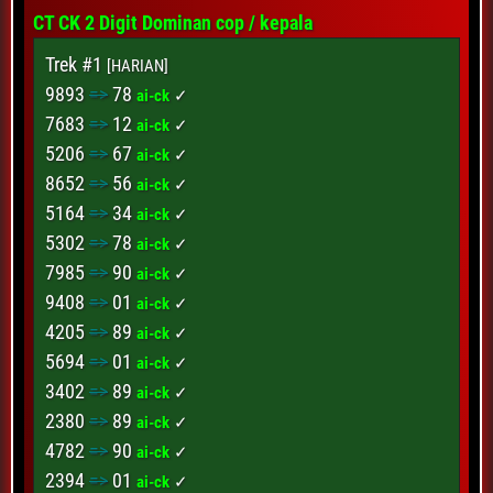
32 putaran | patah 4x
0916
=>
780
ai
✓
CT CK 2 Digit Dominan cop / kepala
9204
=>
457
ai
✓
Trek #2
[HARIAN]
Trek #1
[HARIAN]
9057
=>
902
ai
✓
5206
=>
78945
j
✓
9893
=>
78
ai-ck
✓
7801
=>
235
ai
x
8652
=>
01278
j
✓
7683
=>
12
ai-ck
✓
8587
=>
568
ai
✓
5164
=>
01278
j
✓
5206
=>
67
ai-ck
✓
9135
=>
568
ai
x
5302
=>
78945
j
✓
8652
=>
56
ai-ck
✓
7037
=>
679
ai
x
7985
=>
01278
j
✓
5164
=>
34
ai-ck
✓
2448
=>
346
ai
x
9408
=>
45612
j
✓
5302
=>
78
ai-ck
✓
6199
=>
235
ai
x
4205
=>
23490
j
✓
7985
=>
90
ai-ck
✓
4816
=>
780
ai
?
5694
=>
45612
j
✓
9408
=>
01
ai-ck
✓
============
3402
=>
12389
j
✓
4205
=>
89
ai-ck
✓
29 putaran | patah 5x
2380
=>
34501
j
✓
5694
=>
01
ai-ck
✓
4782
=>
67834
j
✓
3402
=>
89
ai-ck
✓
2394
=>
23490
j
✓
2380
=>
89
ai-ck
✓
6163
=>
45612
j
✓
4782
=>
90
ai-ck
✓
7706
=>
78945
j
✓
2394
=>
01
ai-ck
✓