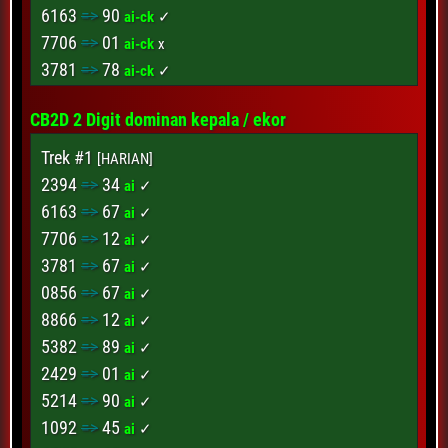
3781
=>
45612
j
✓
6163
=>
90
ai-ck
✓
0856
=>
12389
j
✓
7706
=>
01
ai-ck
x
8866
=>
12389
j
✓
3781
=>
78
ai-ck
✓
5382
=>
01278
j
✓
0856
=>
67
ai-ck
✓
2429
=>
34501
j
✓
CB2D 2 Digit dominan kepala / ekor
8866
=>
89
ai-ck
✓
5214
=>
23490
j
✓
5382
=>
34
ai-ck
✓
Trek #1
[HARIAN]
1092
=>
34501
j
✓
2429
=>
56
ai-ck
x
2394
=>
34
ai
✓
1546
=>
56723
j
✓
5214
=>
01
ai-ck
✓
6163
=>
67
ai
✓
0916
=>
67834
j
✓
1092
=>
78
ai-ck
x
7706
=>
12
ai
✓
9204
=>
56723
j
✓
1546
=>
01
ai-ck
✓
3781
=>
67
ai
✓
9057
=>
56723
j
x
0916
=>
90
ai-ck
✓
0856
=>
67
ai
✓
7801
=>
67834
j
✓
9204
=>
56
ai-ck
✓
8866
=>
12
ai
✓
8587
=>
78945
j
✓
9057
=>
89
ai-ck
✓
5382
=>
89
ai
✓
9135
=>
12389
j
✓
7801
=>
01
ai-ck
x
2429
=>
01
ai
✓
7037
=>
01278
j
x
8587
=>
90
ai-ck
x
5214
=>
90
ai
✓
2448
=>
78945
j
✓
9135
=>
89
ai-ck
x
1092
=>
45
ai
✓
6199
=>
56723
j
✓
7037
=>
56