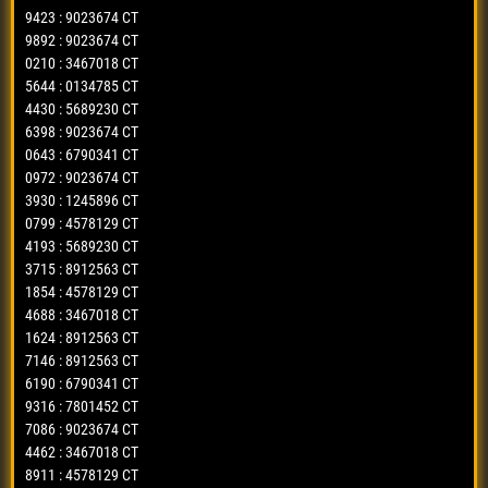
9423 : 9023674 CT
9892 : 9023674 CT
0210 : 3467018 CT
5644 : 0134785 CT
4430 : 5689230 CT
6398 : 9023674 CT
0643 : 6790341 CT
0972 : 9023674 CT
3930 : 1245896 CT
0799 : 4578129 CT
4193 : 5689230 CT
3715 : 8912563 CT
1854 : 4578129 CT
4688 : 3467018 CT
1624 : 8912563 CT
7146 : 8912563 CT
6190 : 6790341 CT
9316 : 7801452 CT
7086 : 9023674 CT
4462 : 3467018 CT
8911 : 4578129 CT