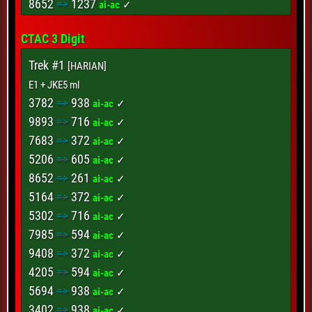
8652
=>
1237
ai-ac
✓
9057
=>
02367
k
✓
0856
=>
67945
a
x
5164
=>
9015
ai-ac
✓
7801
=>
13478
k
✓
8866
=>
89167
a
x
CTAC 3 Digit
5302
=>
6782
ai-ac
✓
8587
=>
68923
k
✓
5382
=>
56834
a
x
7985
=>
9015
ai-ac
✓
9135
=>
02367
Trek #1
k
✓
[HARIAN]
2429
=>
78056
a
✓
9408
=>
3459
ai-ac
✓
7037
=>
80145
k
✓
E1 + JKE5 ml
5214
=>
45723
a
x
4205
=>
0126
ai-ac
✓
2448
=>
68923
3782
=>
938
k
✓
ai-ac
✓
1092
=>
34612
a
✓
5694
=>
2348
ai-ac
✓
6199
=>
91256
9893
=>
716
k
✓
ai-ac
✓
1546
=>
90278
a
✓
3402
=>
0126
ai-ac
✓
4816
=>
91256
7683
=>
372
k
?
ai-ac
✓
0916
=>
90278
a
✓
2380
=>
2348
ai-ac
✓
============
5206
=>
605
ai-ac
✓
9204
=>
89167
a
✓
4782
=>
7893
ai-ac
✓
8652
=>
261
23 putaran | patah 0x
ai-ac
✓
9057
=>
90278
a
✓
2394
=>
1237
ai-ac
✓
5164
=>
372
ai-ac
✓
7801
=>
67945
a
x
6163
=>
7893
ai-ac
✓
5302
=>
716
ai-ac
✓
8587
=>
45723
a
x
7706
=>
7893
ai-ac
✓
7985
=>
594
ai-ac
✓
9135
=>
56834
a
x
3781
=>
6782
ai-ac
✓
9408
=>
372
ai-ac
✓
7037
=>
56834
a
x
0856
=>
6782
ai-ac
✓
4205
=>
594
ai-ac
✓
2448
=>
78056
a
✓
8866
=>
4560
ai-ac
✓
5694
=>
938
ai-ac
✓
6199
=>
89167
a
x
5382
=>
0126
ai-ac
✓
3402
=>
938
ai-ac
✓