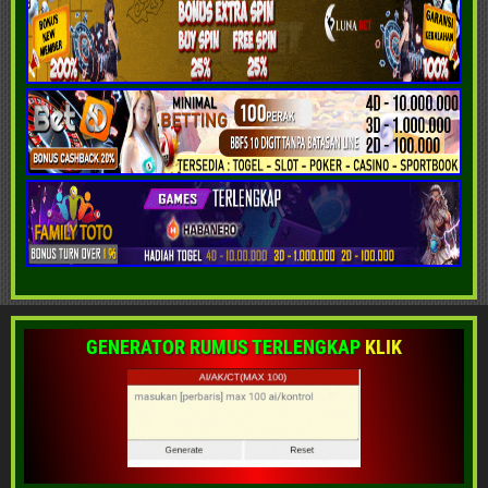
GENERATOR RUMUS TERLENGKAP
KLIK