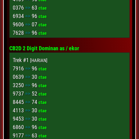
0376
=>
63
ctae
6934
=>
96
ctae
9606
=>
07
ctae
7628
=>
96
ctae
3782
=>
29
ctae
CB2D 2 Digit Dominan as / ekor
9893
=>
74
ctae
7683
=>
96
ctae
Trek #1
[HARIAN]
5206
=>
74
ctae
7916
=>
96
ctae
8652
=>
52
ctae
0639
=>
30
ctae
5164
=>
74
ctae
3250
=>
96
ctae
5302
=>
41
ctae
9737
=>
52
ctae
7985
=>
07
ctae
8445
=>
74
ctae
9408
=>
96
ctae
4113
=>
30
ctae
4205
=>
29
ctae
9453
=>
30
ctae
5694
=>
52
ctae
6860
=>
96
ctae
3402
=>
74
ctae
9177
=>
63
ctae