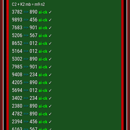
ct-ck
✓
C2 + K2 mb = m9 n2
9387
=>
68024
ct-ck
✓
3782
=>
890
ai-ck
✓
2685
=>
24680
ct-ck
x
9893
=>
456
ai-ck
✓
2374
=>
80246
ct-ck
✓
7683
=>
901
ai-ck
✓
2078
=>
79135
ct-ck
✓
5206
=>
567
ai-ck
✓
9183
=>
80246
ct-ck
✓
8652
=>
012
ai-ck
✓
7063
=>
24680
ct-ck
✓
5164
=>
012
ai-ck
✓
4239
=>
13579
ct-ck
✓
5302
=>
890
ai-ck
✓
9987
=>
79135
ct-ck
✓
7985
=>
901
ai-ck
✓
8590
=>
80246
ct-ck
✓
9408
=>
234
ai-ck
✓
9472
=>
80246
ct-ck
✓
4205
=>
890
ai-ck
✓
9051
=>
91357
ct-ck
✓
5694
=>
012
ai-ck
✓
3576
=>
79135
ct-ck
✓
3402
=>
234
ai-ck
✓
5166
=>
79135
ct-ck
x
2380
=>
890
ai-ck
✓
9682
=>
46802
ct-ck
✓
4782
=>
890
ai-ck
✓
6789
=>
80246
ct-ck
✓
2394
=>
456
ai-ck
✓
8424
=>
35791
ct-ck
x
6163
=>
567
ai-ck
✓