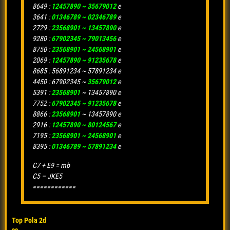
8649 :
12457890 ~ 35679012
e
3641 :
01346789 ~ 02346789
e
2729 :
23568901 ~ 13457890
e
9280 :
67902345 ~ 79013456
e
8750 :
23568901 ~ 24568901
e
2069 :
12457890 ~ 91235678
e
8685 : 56891234 ~ 57891234 e
4450 : 67902345 ~
35679012
e
5391 :
23568901
~ 13457890 e
7752 :
67902345 ~ 91235678
e
8866 :
23568901
~ 13457890 e
2916 :
12457890 ~ 80124567
e
7195 :
23568901 ~ 24568901
e
8395 :
01346789 ~ 57891234
e
C7 + E9 = mb
C5 – JKE5
============
Top Pola 2d