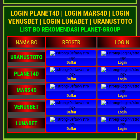
LOGIN PLANET4D | LOGIN MARS4D | LOGIN
VENUSBET | LOGIN LUNABET | URANUSTOTO
LIST BO REKOMENDASI PLANET-GROUP
NAMA BO
REGSTR
LOGIN
URANUSTOTO
Daftar
Login
PLANET4D
Daftar
Login
MARS4D
Daftar
Login
VENUSBET
Daftar
Login
LUNABET
Daftar
Login