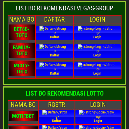
LIST BO REKOMENDASI VEGAS-GROUP
NAMA BO
DAFTAR
LOGIN
BET6D-
TOTO
Daftar
Login
FAMILY-
TOTO
Daftar
Login
MCITY-
TOTO
Daftar
Login
LIST BO REKOMENDASI LOTTO
NAMA BO
RGSTR
LOGIN
MOTIFBET
Daftar
Login