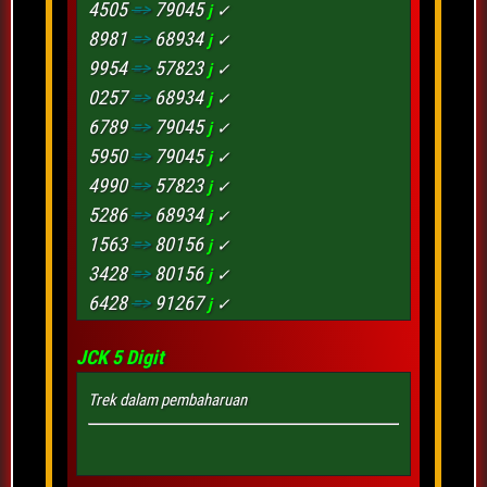
3052
=>
789
ai
x
4505
=>
79045
j
✓
0715
=>
7135
ai
?
9120
=>
890
ai
x
8981
=>
68934
j
✓
============
0715
=>
456
ai
?
9954
=>
57823
j
✓
47 putaran | patah 3x
============
0257
=>
68934
j
✓
29 putaran | patah 5x
6789
=>
79045
j
✓
Trek #2
[HARIAN]
5950
=>
79045
j
✓
C2 + K5 = n1
Trek #2
[HARIAN]
4990
=>
57823
j
✓
1516
=>
5781
ai
✓
5286
=>
491
ai
x
5286
=>
68934
j
✓
3301
=>
4670
ai
✓
1563
=>
835
ai
✓
1563
=>
80156
j
✓
9806
=>
9125
ai
✓
3428
=>
502
ai
✓
3428
=>
80156
j
✓
1869
=>
9125
ai
x
6428
=>
057
ai
✓
6428
=>
91267
j
✓
5273
=>
0236
ai
x
8372
=>
613
ai
✓
8372
=>
57823
j
✓
2414
=>
3569
ai
✓
4230
=>
491
ai
✓
JCK 5 Digit
4230
=>
57823
j
✓
5906
=>
5781
ai
✓
0629
=>
946
ai
✓
0629
=>
35601
j
✓
5974
=>
7903
ai
✓
Trek dalam pembaharuan
9668
=>
502
ai
✓
9668
=>
46712
j
✓
0735
=>
8014
ai
✓
5701
=>
502
ai
✓
5701
=>
02378
j
✓
3912
=>
9125
ai
✓
8075
=>
502
ai
✓
8075
=>
46712
j
✓
1622
=>
0236