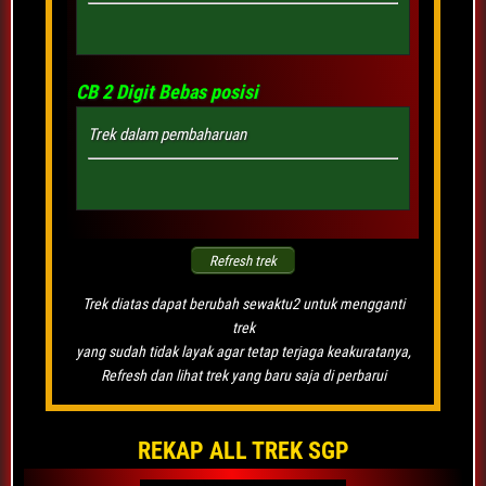
3064
=>
01
9720
=>
782
ai
✓
ai
✓
3912
=>
7123
ai
✓
8813
=>
90
9662
=>
126
ai
✓
ai
✓
1622
=>
6012
ai
✓
3396
=>
45
8863
=>
893
ai
✓
ai
✓
7776
=>
4890
ai
✓
CB 2 Digit Bebas posisi
5964
=>
45
5131
=>
671
ai
✓
ai
✓
5478
=>
4890
ai
✓
3052
=>
90
6431
=>
459
ai
✓
ai
✓
Trek dalam pembaharuan
4048
=>
4890
ai
✓
9120
=>
45
3064
=>
348
ai
✓
ai
✓
3082
=>
9345
ai
✓
0715
=>
56
8813
=>
237
ai
?
ai
x
4505
=>
1567
ai
✓
============
3396
=>
904
ai
✓
8981
=>
5901
ai
✓
5964
=>
348
17 putaran | patah 1x
ai
x
9954
=>
3789
Refresh trek
ai
✓
3052
=>
237
ai
✓
Trek #3
0257
=>
5901
[HARIAN]
ai
✓
9120
=>
671
ai
✓
Trek diatas dapat berubah sewaktu2 untuk mengganti
5701
=>
48
6789
=>
9345
ai
x
ai
✓
0715
=>
560
trek
ai
?
8075
=>
15
5950
=>
4890
ai
✓
ai
✓
yang sudah tidak layak agar tetap terjaga keakuratanya,
============
6452
=>
59
Refresh dan lihat trek yang baru saja di perbarui
4990
=>
8234
ai
✓
ai
✓
38 putaran | patah 2x
2329
=>
48
5286
=>
8234
ai
✓
ai
✓
4948
=>
82
1563
=>
7123
ai
✓
ai
✓
REKAP ALL TREK SGP
4087
=>
48
3428
=>
8234
ai
✓
ai
✓