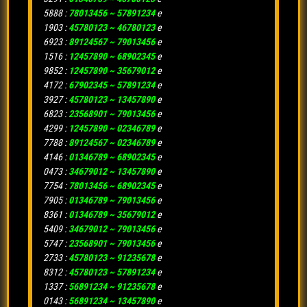
5888 :
78013456 ~ 57891234
e
1903 :
45780123 ~ 46780123
e
6923 :
89124567 ~ 79013456
e
1516 :
12457890 ~ 68902345
e
9852 :
12457890 ~ 35679012
e
4172 :
67902345 ~ 57891234
e
3927 :
45780123 ~ 13457890
e
6823 :
23568901 ~ 79013456
e
4299 :
12457890 ~ 02346789
e
7788 :
89124567 ~ 02346789
e
4146 :
01346789 ~ 68902345
e
0473 :
34679012 ~ 13457890
e
7754 :
78013456 ~ 68902345
e
7905 :
01346789 ~ 79013456
e
8361 :
01346789 ~ 35679012
e
5409 :
34679012 ~ 79013456
e
5747 :
23568901 ~ 79013456
e
2733 :
45780123 ~ 91235678
e
8312 :
45780123 ~ 57891234
e
1337 :
56891234 ~ 91235678
e
0143 :
56891234 ~ 13457890
e