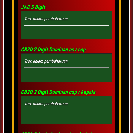
ai
✓
6452
=>
946
ai
✓
6452
=>
91267
j
✓
JAC 5 Digit
7776
=>
5781
ai
✓
2329
=>
835
ai
✓
2329
=>
35601
j
✓
5478
=>
2458
ai
✓
4948
=>
835
ai
✓
Trek dalam pembaharuan
4948
=>
35601
j
✓
4048
=>
6892
ai
✓
4087
=>
057
ai
✓
4087
=>
24590
j
✓
3082
=>
3569
ai
✓
5447
=>
835
ai
✓
5447
=>
91267
j
✓
4505
=>
8014
ai
✓
9418
=>
491
ai
✓
9418
=>
02378
j
✓
8981
=>
4670
ai
✓
CB2D 2 Digit Dominan as / cop
0647
=>
724
ai
✓
0647
=>
24590
j
✓
9954
=>
5781
ai
✓
9720
=>
724
ai
✓
Trek dalam pembaharuan
9720
=>
68934
j
✓
0257
=>
9125
ai
✓
9662
=>
168
ai
✓
9662
=>
79045
j
✓
6789
=>
3569
ai
✓
8863
=>
835
ai
✓
8863
=>
68934
j
✓
5950
=>
7903
ai
✓
5131
=>
168
ai
✓
5131
=>
46712
j
✓
4990
=>
6892
ai
✓
6431
=>
168
ai
✓
CB2D 2 Digit Dominan cop / kepala
6431
=>
46712
j
✓
5286
=>
6892
ai
✓
3064
=>
491
ai
✓
3064
=>
57823
j
x
1563
=>
2458
Trek dalam pembaharuan
ai
✓
8813
=>
946
ai
✓
8813
=>
68934
j
✓
3428
=>
2458
ai
✓
3396
=>
057
ai
x
3396
=>
80156
j
✓
6428
=>
5781
ai
✓
5964
=>
168
ai
x
5964
=>
91267
j
✓
8372
=>
4670
ai
✓
3052
=>
724
ai
✓