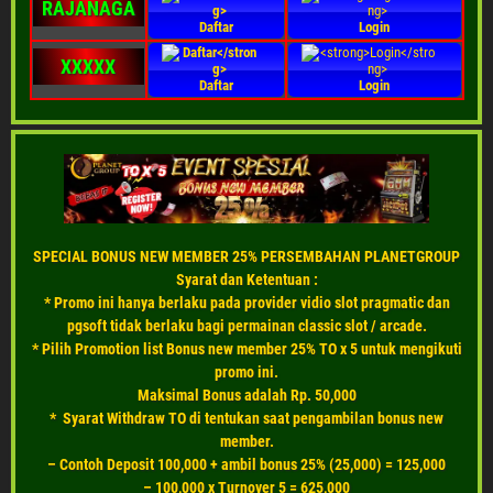
RAJANAGA
Daftar
Login
XXXXX
Daftar
Login
SPECIAL BONUS NEW MEMBER 25% PERSEMBAHAN PLANETGROUP
Syarat dan Ketentuan :
* Promo ini hanya berlaku pada provider vidio slot pragmatic dan
pgsoft tidak berlaku bagi permainan classic slot / arcade.
* Pilih Promotion list Bonus new member 25% TO x 5 untuk mengikuti
promo ini.
Maksimal Bonus adalah Rp. 50,000
* Syarat Withdraw TO di tentukan saat pengambilan bonus new
member.
– Contoh Deposit 100,000 + ambil bonus 25% (25,000) = 125,000
– 100,000 x Turnover 5 = 625,000