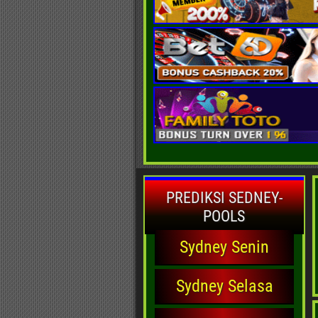
PREDIKSI SEDNEY-
POOLS
Sydney Senin
Sydney Selasa