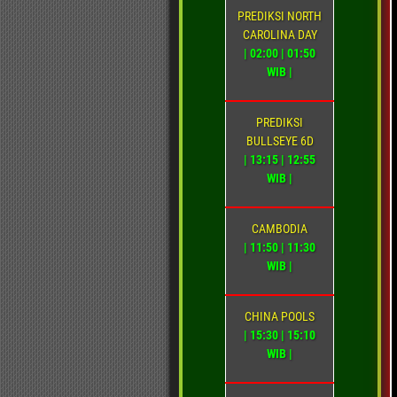
PREDIKSI NORTH
CAROLINA DAY
| 02:00 | 01:50
WIB |
PREDIKSI
BULLSEYE 6D
| 13:15 | 12:55
WIB |
CAMBODIA
| 11:50 | 11:30
WIB |
CHINA POOLS
| 15:30 | 15:10
WIB |