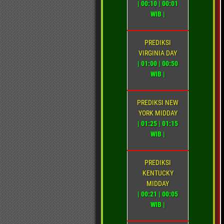
| 00:10 | 00:01
WIB |
PREDIKSI
VIRGINIA DAY
| 01:00 | 00:50
WIB |
PREDIKSI NEW
YORK MIDDAY
| 01:25 | 01:15
WIB |
PREDIKSI
KENTUCKY
MIDDAY
| 00:21 | 00:05
WIB |