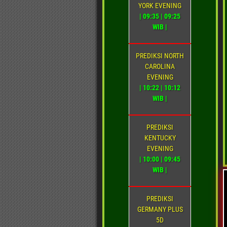
YORK EVENING
| 09:35 | 09:25
WIB |
PREDIKSI NORTH
CAROLINA
EVENING
| 10:22 | 10:12
WIB |
PREDIKSI
KENTUCKY
EVENING
| 10:00 | 09:45
WIB |
PREDIKSI
GERMANY PLUS
5D